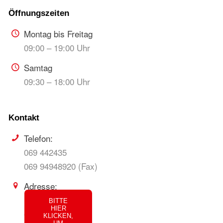
Montag bis Freitag
09:00 – 19:00 Uhr
Samtag
09:30 – 18:00 Uhr
Telefon:
069 442435
069 94948920 (Fax)
Adresse:
Berger Str. 38
BITTE
HIER
60316 Frankfurt
KLICKEN,