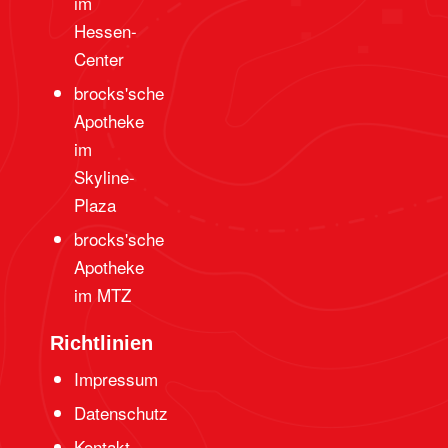
im
Hessen-
Center
brocks'sche
Apotheke
im
Skyline-
Plaza
brocks'sche
Apotheke
im MTZ
Richtlinien
Impressum
Datenschutz
Kontakt