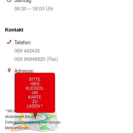
09:30 – 18:00 Uhr
Telefon:
069 442435
069 94948920 (Fax)
Adresse:
Berger Str. 38
BITTE
HIER
60316 Frankfurt
KLICKEN,
UM
KARTE
ZU
LADEN *
* Mit dem Laden der Karte
akzeptieren Sie die
Datenschutzerklärung von Google.
Mehr erfahren